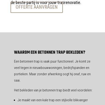
de beste partij is voor jouw traprenovatie.
OFFERTE AANVRAGEN
WAAROM EEN BETONNEN TRAP BEKLEDEN?
Een betonnen trap is vaak puur functioneel. Je komt ze
veel tegen in nieuwbouwwoningen, bedrijfspanden en
portieken. Maar zonder afwerking oogt hij onaf, ruw en
saai.
Het bekleden van je betonnen trap biedt veel voordelen:
Je maakt van een kale trap een stijlvolle blikvanger