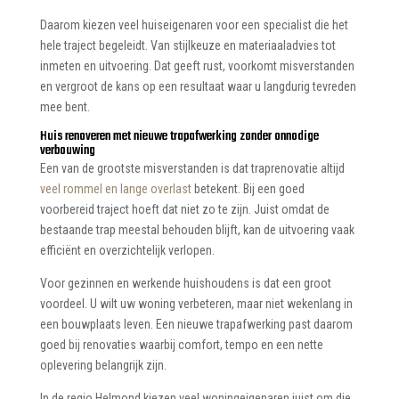
Daarom kiezen veel huiseigenaren voor een specialist die het
hele traject begeleidt. Van stijlkeuze en materiaaladvies tot
inmeten en uitvoering. Dat geeft rust, voorkomt misverstanden
en vergroot de kans op een resultaat waar u langdurig tevreden
mee bent.
Huis renoveren met nieuwe trapafwerking zonder onnodige
verbouwing
Een van de grootste misverstanden is dat traprenovatie altijd
veel rommel en lange overlast
betekent. Bij een goed
voorbereid traject hoeft dat niet zo te zijn. Juist omdat de
bestaande trap meestal behouden blijft, kan de uitvoering vaak
efficiënt en overzichtelijk verlopen.
Voor gezinnen en werkende huishoudens is dat een groot
voordeel. U wilt uw woning verbeteren, maar niet wekenlang in
een bouwplaats leven. Een nieuwe trapafwerking past daarom
goed bij renovaties waarbij comfort, tempo en een nette
oplevering belangrijk zijn.
In de regio Helmond kiezen veel woningeigenaren juist om die