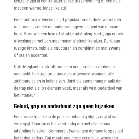
keuze te zijn in een karakteristieke tussenwoning of een huis
met een warme, landelijke stijl.
Een houtlook afwerking blijft populair omdat deze warmte en
rust brengt, zonder de onderhoudsgevoeligheid van massief
hout. Voor wie een luxe of strakke uitstraling zoekt, zijn er ook
afwerkingen met een meer minimalistisch karakter. Denk aan
rustige tinten, subtiele structuren en combinaties met zwarte
of stalen accenten.
Ook de zijkanten, stootborden en neusprofielen verdienen
aandacht. Een trap oogt pas echt afgewerkt wanneer alle
zichtbare delen in balans zijn. Juist die samenhang maakt dat
de trap niet als los element voelt, maar als vast onderdeel van
het interieur.
Geluid, grip en onderhoud zijn geen bijzaken
Een mooie trap die in de praktijk onhandig blijkt, zorgt al snel
voor spijt. Daarom is het verstandig om niet alleen naar
uitstraling te kijken. Sommige afwerkingen dempen loopgeluid
beter dan andere. Dat maakt een groot verschil in woningen