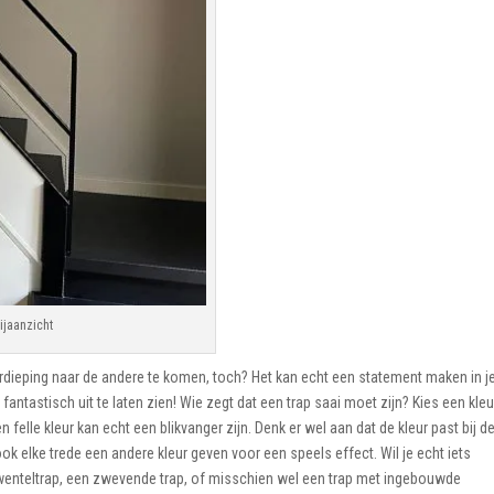
ijaanzicht
rdieping naar de andere te komen, toch? Het kan echt een statement maken in j
fantastisch uit te laten zien! Wie zegt dat een trap saai moet zijn? Kies een kleu
Een felle kleur kan echt een blikvanger zijn. Denk er wel aan dat de kleur past bij d
ook elke trede een andere kleur geven voor een speels effect. Wil je echt iets
wenteltrap, een zwevende trap, of misschien wel een trap met ingebouwde