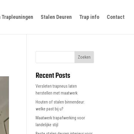
n Trapleuningen
Stalen Deuren
Trap info
Contact
Zoeken
Recent Posts
Versleten trapneus laten
herstellen met maatwerk
Houten of stalen binnendeur:
welke past bij u?
Maatwerk trapafwerking voor
landelijke stijl
Beste stalen deuren interieur voor