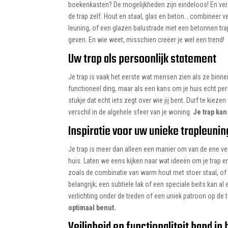
boekenkasten? De mogelijkheden zijn eindeloos! En verg
de trap zelf. Hout en staal, glas en beton… combineer v
leuning, of een glazen balustrade met een betonnen trap
geven. En wie weet, misschien creëer je wel een trend!
Uw trap als persoonlijk statement
Je trap is vaak het eerste wat mensen zien als ze binnenk
functioneel ding, maar als een kans om je huis echt per
stukje dat echt iets zegt over wie jij bent. Durf te kiez
verschil in de algehele sfeer van je woning.
Je trap ka
Inspiratie voor uw unieke trapleunin
Je trap is meer dan alleen een manier om van de ene ve
huis. Laten we eens kijken naar wat ideeën om je trap er
zoals de combinatie van warm hout met stoer staal, of 
belangrijk; een subtiele lak of een speciale beits kan a
verlichting onder de treden of een uniek patroon op de t
optimaal benut.
Veiligheid en functionaliteit hand in