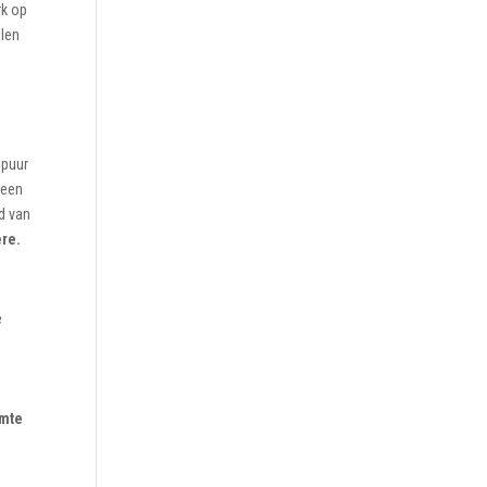
rk op
alen
e
 puur
 een
ld van
ere.
e
imte