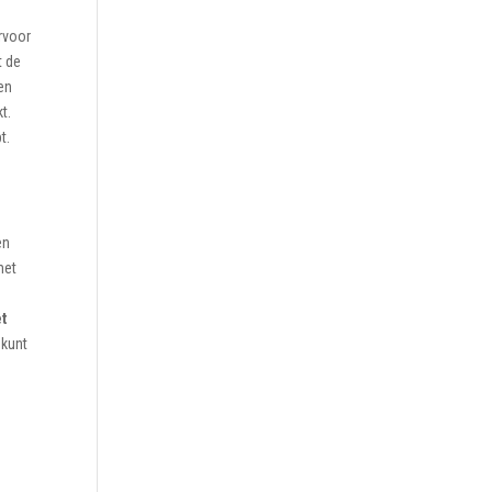
ervoor
t de
een
t.
t.
en
met
et
 kunt