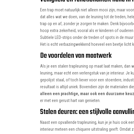
Een trap moet natuurlijk niet alleen mooi zijn, maar voor
dat alles wat we doen, van de leuning tot de treden, he
trap op en af, zonder je zorgen te maken. Denk bijvoorb
hoop extra zekerheid, vooral als er kinderen of ouderen 
Subtiele LED-strips onder de treden of spots in de muur
Het is echt verbazingwekkend hoeveel een beetje licht ka
De voordelen van maatwerk
Als je een stalen trapleuning op maat laat maken, dan we
leuning, maar echt een verlengstuk van je interieur. Je 
gepolijst staal, of toch liever voor een stoerdere, indu
resultaat is altijd uniek. Bovendien zijn de materialen 
alleen een prachtige, maar ook een duurzame keu
er met een gerust hart van genieten.
Stalen deuren: een stijlvolle aanvulli
Naast een opvallende trapleuning, kun je je huis ook een
interieur meteen een chiquere uitstraling geeft. Omdat 