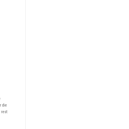
e
r die
e rest