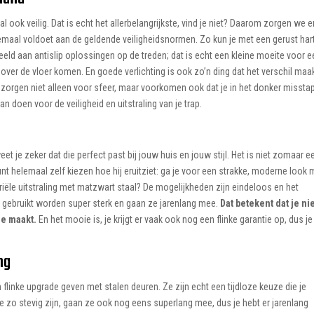
al ook veilig. Dat is echt het allerbelangrijkste, vind je niet? Daarom zorgen we 
lemaal voldoet aan de geldende veiligheidsnormen. Zo kun je met een gerust har
eeld aan antislip oplossingen op de treden; dat is echt een kleine moeite voor 
over de vloer komen. En goede verlichting is ook zo’n ding dat het verschil maak
 zorgen niet alleen voor sfeer, maar voorkomen ook dat je in het donker misstap
n doen voor de veiligheid en uitstraling van je trap.
et je zeker dat die perfect past bij jouw huis en jouw stijl. Het is niet zomaar e
kunt helemaal zelf kiezen hoe hij eruitziet: ga je voor een strakke, moderne look 
striële uitstraling met matzwart staal? De mogelijkheden zijn eindeloos en het
die gebruikt worden super sterk en gaan ze jarenlang mee.
Dat betekent dat je ni
ze maakt.
En het mooie is, je krijgt er vaak ook nog een flinke garantie op, dus je
ng
 flinke upgrade geven met stalen deuren. Ze zijn echt een tijdloze keuze die je
ze zo stevig zijn, gaan ze ook nog eens superlang mee, dus je hebt er jarenlang