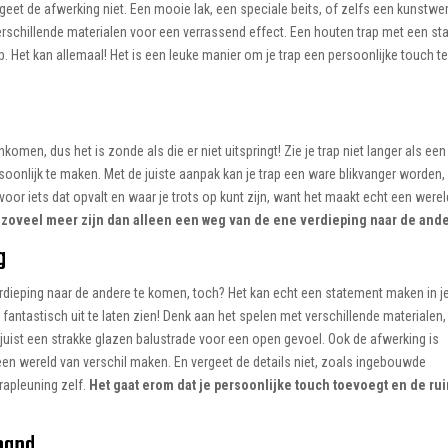
eet de afwerking niet. Een mooie lak, een speciale beits, of zelfs een kunstwe
erschillende materialen voor een verrassend effect. Een houten trap met een st
. Het kan allemaal! Het is een leuke manier om je trap een persoonlijke touch t
omen, dus het is zonde als die er niet uitspringt! Zie je trap niet langer als een
soonlijk te maken. Met de juiste aanpak kan je trap een ware blikvanger worden,
en voor iets dat opvalt en waar je trots op kunt zijn, want het maakt echt een were
n zoveel meer zijn dan alleen een weg van de ene verdieping naar de and
g
rdieping naar de andere te komen, toch? Het kan echt een statement maken in j
 fantastisch uit te laten zien! Denk aan het spelen met verschillende materialen,
juist een strakke glazen balustrade voor een open gevoel. Ook de afwerking is
l een wereld van verschil maken. En vergeet de details niet, zoals ingebouwde
rapleuning zelf.
Het gaat erom dat je persoonlijke touch toevoegt en de ru
 hand